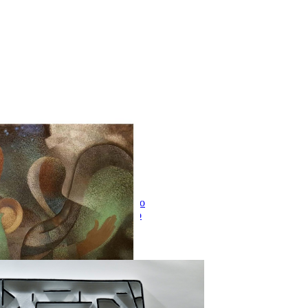
Все
Живопись
Графика
Панно
Витражное панно
Авторское панно