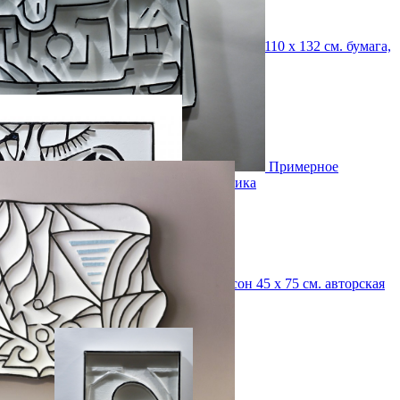
Смотрители
110 х 132 см.
бумага,
соус, пастель
Примерное
ощущение
50 х 69 см.
авторская техника
День и сон
45 х 75 см.
авторская